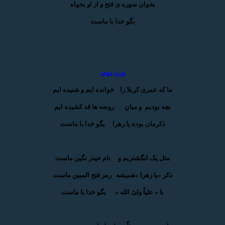
بخوان سوره ی فتح و از او بخواه
بگو خدا با ماست
وزن دوم:
ما که عمری کربلا را خوانده ایم و شنیده ایم
بچه بودیم و میانِ روضه ها قد کشیده ایم
ذکرمان بوده یا زهرا بگو خدا با ماست
مثل یک انگشتریم و نام حیدر نگین ماست
ذکر «یا زهرا »همیشه رمز فتح المبین ماست
با « علیاً ولیُ الله » بگو خدا با ماست