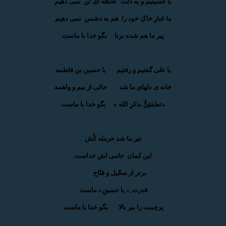
با حسینیم و به ذلّت لحظه ای تن نمی دهیم
ما غبارِ خاکِ خود را هم به دشمن نمی دهیم
پیر ما هم شده برنا بگو خدا با ماست
یا علی گفتیم و رفتیم با حسین بن فاطمه
خانه ی دلهای ما شد خالی از بیم و واهمه
«تطمَئِنٌّ بذکرِ الله » بگو خدا با ماست
تیر ما شد حرمله کُش
این کمان حامی اش خداست
برتر از سجّیل و فتّاح
قدرت ِ« یا حسینِ» ماست
پرچمت را ببر بالا بگو خدا با ماست