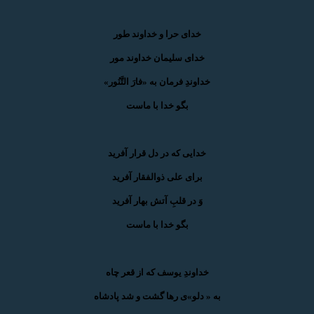
خدای حرا و خداوند طور
خدای سلیمان خداوند مور
خداوندِ فرمان به «فارَ التَّنُور»
بگو خدا با ماست
خدایی که در دل قرار آفرید
برای علی ذوالفقار آفرید
وَ در قلبِ آتش بهار آفرید
بگو خدا با ماست
خداوندِ یوسف که از قعر چاه
به « دلو»ی رها گشت و شد پادشاه