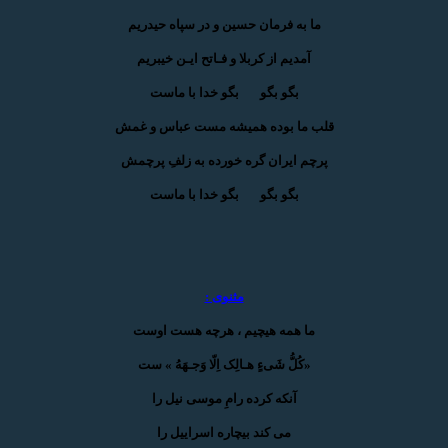
ما به فرمان حسین و در سپاه حیدریم
آمدیم از کربلا و فـاتح ایـن خیبریم
بگو بگو بگو خدا با ماست
قلب ما بوده همیشه مست عباس و غمش
پرچم ایران گره خورده به زلفِ پرچمش
بگو بگو بگو خدا با ماست
مثنوی :
ما همه هیچیم ، هرچه هست اوست
«کُلُّ شَیءٍ هـالِک اِلّا وَجـهَهُ » ست
آنکه کرده رامِ موسی نیل را
می کند بیچاره اسراییل را