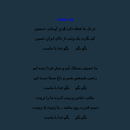
وزن سوم :
در دل ما شعله دارد هُرمِ ایِـمان ِ حـسین
کم نگردد یک وجب از خاکِ ایرانِ حسین
بگو بگو بگو خدا با ماست
ما حسینی مسلک ایم و نسلِ فردا دیده ایم
زخمی شمشیرِ شمر و داغِ سـقا دیـده ایم
بگو بگو بگو خدا با ماست
مکتب عباس و زینب کـرده ما را تربیت
دستِ قدرت روی ماشه « ما رَمَیتَ اِذ رَمَیت»
بگو بگو بگو خدا با ماست