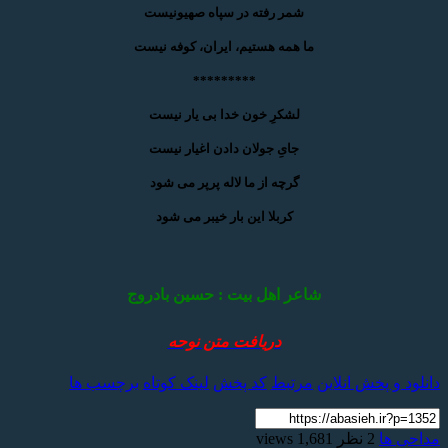
شمر رفته در سپاه صهیونیست
ما همه هستیم، ایران، کوفه نیست
*********
لشکرِ خون خدا بی یار نیست
جایِ جولان دادن اغیار نیست
گرچه از ما لاله پرپر می شود
کربلا این بار خیبر می شود
شاعر اهل بیت : حسین بادروج
دریافت متن نوحه
دانلود و پخش انلاین
مرتبط
کد پخش
لینک کوتاه
برچسب ها
مداحی ها
2 نظر
1,681 views