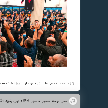
عباسیه
،
مداحی ها
بدون نظر
5,243 views
متن نوحه مسیر عاشورا ۱۴۰۱ ( اَینَ بقیّه الله ) + دانلود فایل متنی