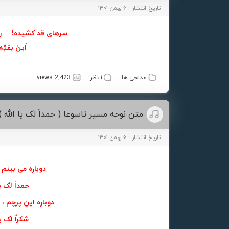
تاریخ انتشار : ۶ بهمن ۱۴۰۱
سرهای قد کشیده! رو
اَینَ بقیّه
مداحی ها
۱ نظر
2,423 views
متن نوحه مسیر تاسوعا ( حمداً لک یا الله )
تاریخ انتشار : ۶ بهمن ۱۴۰۱
دوباره می بینم ع
حمداً لک یا
دوباره این پرچم ، 
شکراً لک یا