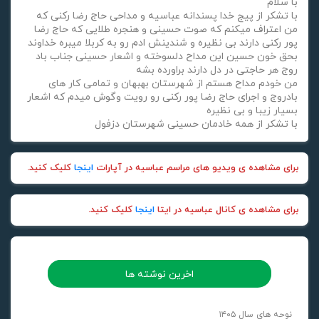
با سلام
با تشکر از پیج خدا پسندانه عباسیه و مداحی حاج رضا رکنی که
من اعتراف میکنم که صوت حسینی و هنجره طلایی که حاج رضا
پور رکنی دارند بی نظیره و شندینش ادم رو به کربلا میبره خداوند
بحق خون حسین این مداح دلسوخته و اشعار حسینی جناب باد
روج هر حاجتی در دل دارند براورده بشه
من خودم مداح هستم از شهرستان بهبهان و تمامی کار های
بادروج و اجرای حاج رضا پور رکنی رو رویت وگوش میدم که اشعار
بسیار زیبا و بی نظیره
با تشکر از همه خادمان حسینی شهرستان دزفول
برای مشاهده ی ویدیو های مراسم عباسیه در آپارات
اینجا
کلیک کنید.
برای مشاهده ی کانال عباسیه در ایتا
اینجا
کلیک کنید.
اخرین نوشته ها
نوحه های سال ۱۴۰۵