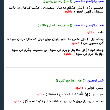
شب پانزدهم ماه صفر
(( حاج رضا پوررکنی ))
مجلسی : ( در آتش عشقم به سالار شهیدان ، امشب گناهان مرا یارب
بسوزان ، الهی العفو )
دانلود
شب پانزدهم ماه صفر
(( حاج رجب لطفی خلف ))
واحد :
دانلود
وحده اول : ( برای اشکی که ندارد پایان ،برای دردی که ندارد درمان ،تو دعا
کن حسین من )
دانلود
وحده دوم : ( ای خدا بال و پرم می سوزد ،بی حسینم جگرم می سوزد
،واویلا حرم می سوزد )
دانلود
شب اربعین
(( حاج رضا پوررکنی ))
پیش خوانی :
دانلود
مجلسی : ( إِنَّ اللَّهَ مَعَنَا، الحُسَينِ يَجمَعُنا )
دانلود
وحده : ( زیر بار چهل شب غربت، شانه خالی نکرده ام هرگز )
دانلود