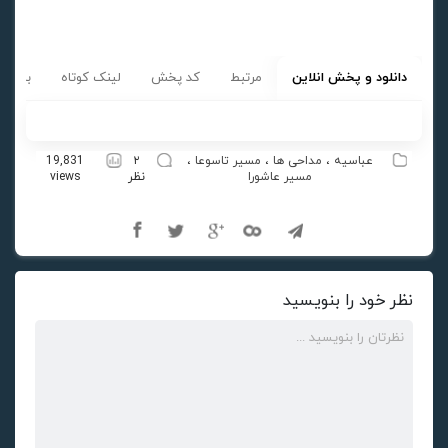
دانلود و پخش انلاین
مرتبط
کد پخش
لینک کوتاه
برچسب
عباسیه
،
مداحی ها
،
مسیر تاسوعا
،
۲
19,831
مسیر عاشورا
نظر
views
نظر خود را بنویسید