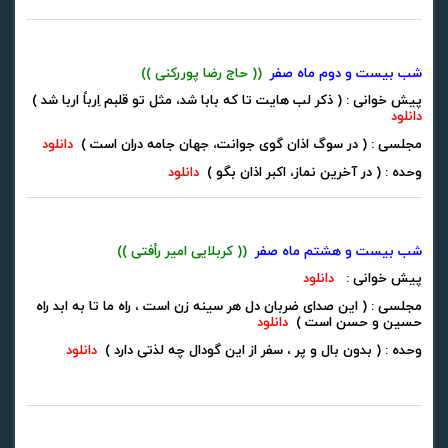
شب بیست و دوم ماه صفر
(( حاج رضا پوررکنی ))
پیش خوانی : ( ذکر لب هایت تا که بابا شد، مثل تو قلبم اِرباً اربا شد )
دانلود
مجلسی : ( در سوگ اذان گوی جوانت، جهان جامه دران است )
دانلود
وحده : ( در آخرین نماز، اکبر اذان بگو )
دانلود
شب بیست و هشتم ماه صفر
(( کربلایی امیر رأفتی ))
پیش خوانی :
دانلود
مجلسی : ( این صدای ضربان دل هر سینه زن است ، راه ما تا به ابد راه
حسین و حسن است )
دانلود
وحده : ( بدون بال و پر ، سفر از این گودال چه لذتی دارد )
دانلود