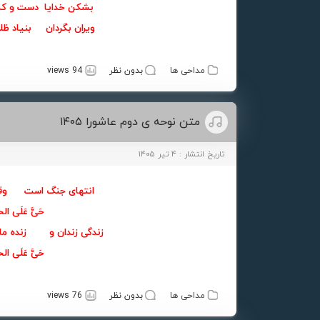
بشکن خدایا
دست و کما
ویران بگردان بنیاد ظل
مداحی ها
بدون نظر
94 views
متن نوحه ی دوم عاشورا ۱۴۰۵
تاریخ انتشار : ۴ تیر ۱۴۰۵
انتهای جنگ است وقت
حَیَّ عَلَی ا
زندگی زندان و زنده
حَیَّ عَلَی ا
مداحی ها
بدون نظر
76 views